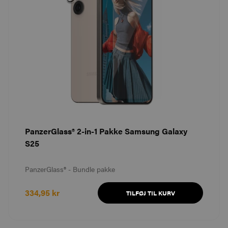
PanzerGlass® 2-in-1 Pakke Samsung Galaxy
S25
PanzerGlass® - Bundle pakke
334,95 kr
TILFØJ TIL KURV