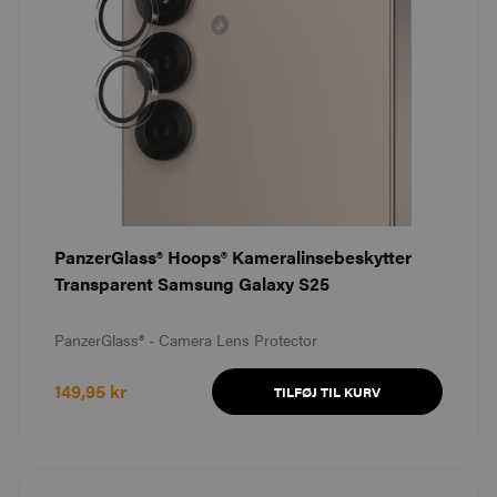
PanzerGlass® Hoops® Kameralinsebeskytter
Transparent Samsung Galaxy S25
PanzerGlass® - Camera Lens Protector
149,95 kr
TILFØJ TIL KURV