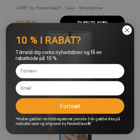
CARE™ by PanzerGlass® - Case - Smartphone
334,95 kr
TILFØJ TIL KURV
10 % I RABAT?
Tilmeld dig vores nyhedsbrev og få en
Bedst
rabatkode på 10 %.
Fortsæt
*Koden gælder i en tidsbegrænset periode. Den gælder ikke på
FILTER
3
nedsatte varer og empower by PanzerGlass®.