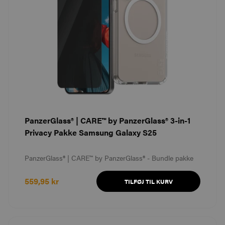
PanzerGlass® | CARE™ by PanzerGlass® 3-in-1
Privacy Pakke Samsung Galaxy S25
PanzerGlass® | CARE™ by PanzerGlass® - Bundle pakke
559,95 kr
TILFØJ TIL KURV