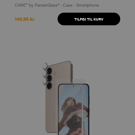
CARE™ by PanzerGlass® - Case - Smartphone
149,95 kr
TILFØJ TIL KURV