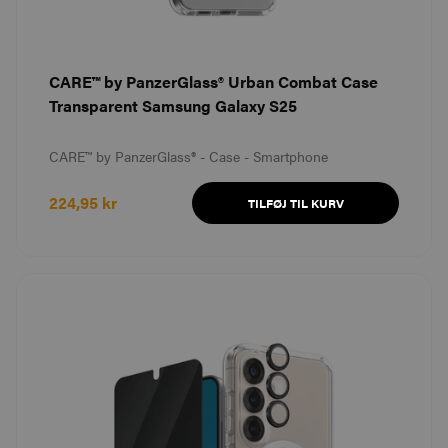
CARE™ by PanzerGlass® Urban Combat Case
Transparent Samsung Galaxy S25
CARE™ by PanzerGlass® - Case - Smartphone
224,95 kr
TILFØJ TIL KURV