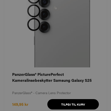
PanzerGlass® PicturePerfect
Kameralinsebeskytter Samsung Galaxy S25
PanzerGlass® - Camera Lens Protector
149,95 kr
TILFØJ TIL KURV