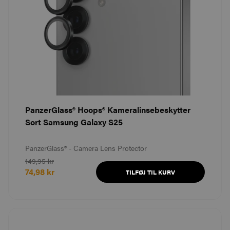
PanzerGlass® Hoops® Kameralinsebeskytter
Sort Samsung Galaxy S25
PanzerGlass® - Camera Lens Protector
149,95 kr
74,98 kr
TILFØJ TIL KURV