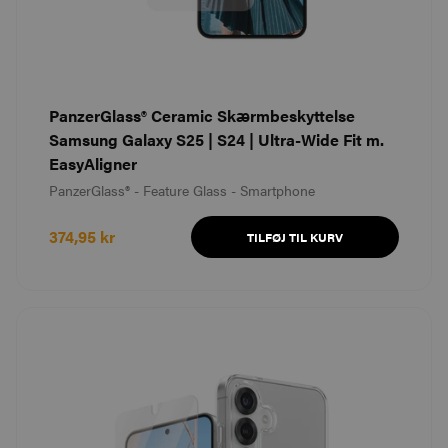
PanzerGlass® Ceramic Skærmbeskyttelse
Samsung Galaxy S25 | S24 | Ultra-Wide Fit m.
EasyAligner
PanzerGlass® - Feature Glass - Smartphone
374,95 kr
TILFØJ TIL KURV