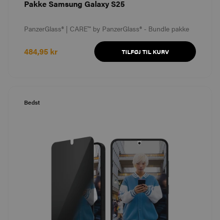
Pakke Samsung Galaxy S25
PanzerGlass® | CARE™ by PanzerGlass® - Bundle pakke
484,95 kr
TILFØJ TIL KURV
Bedst